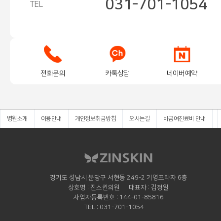
031-701-1054
TEL
전화문의
카톡상담
네이버예약
병원소개
이용안내
개인정보취급방침
오시는길
비급여진료비 안내
경기도 성남시 분당구 서현동 249-2 기영프라자 6층
상호명
진스킨의원
대표자
김정일
사업자등록번호
144-01-85816
TEL
031-701-1054