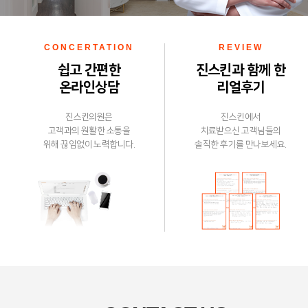
CONCERTATION
REVIEW
쉽고 간편한
진스킨과 함께 한
온라인상담
리얼후기
진스킨의원은
진스킨에서
고객과의
원활한 소통을
치료받으신
고객님들의
위해 끊임없이
노력합니다.
솔직한 후기를
만나보세요.