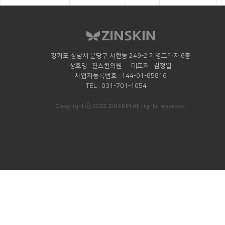
경기도 성남시 분당구 서현동 249-2 기영프라자 6층
상호명
진스킨의원
대표자
김정일
사업자등록번호
144-01-85816
TEL
031-701-1054
Copyright ⓒ 2022 ZINSKIN All rights reserved.