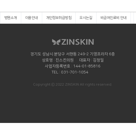
병원소개
이용안내
개인정보취급방침
오시는길
비급여진료비 안내
경기도 성남시 분당구 서현동 249-2 기영프라자 6층
상호명
진스킨의원
대표자
김정일
사업자등록번호
144-01-85816
TEL
031-701-1054
Copyright ⓒ 2022 ZINSKIN All rights reserved.