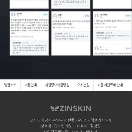
병원소개
이용안내
개인정보취급방침
오시는길
비급여진료비 안내
경기도 성남시 분당구 서현동 249-2 기영프라자 6층
상호명
진스킨의원
대표자
김정일
사업자등록번호
144-01-85816