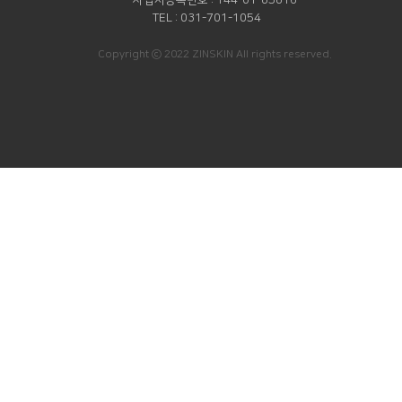
TEL
031-701-1054
Copyright ⓒ 2022 ZINSKIN All rights reserved.