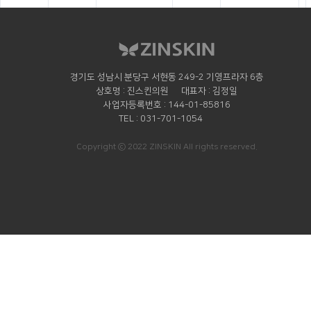
경기도 성남시 분당구 서현동 249-2 기영프라자 6층
상호명
진스킨의원
대표자
김정일
사업자등록번호
144-01-85816
TEL
031-701-1054
Copyright ⓒ 2022 ZINSKIN All rights reserved.